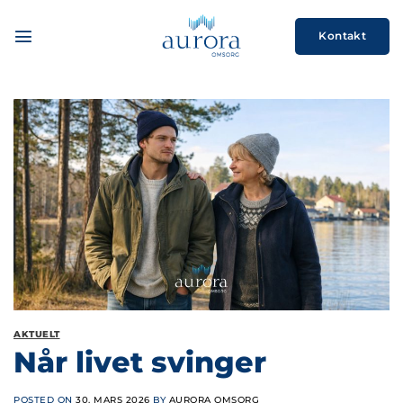
Skip
to
Kontakt
content
AKTUELT
Når livet svinger
POSTED ON
30. MARS 2026
BY
AURORA OMSORG