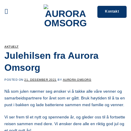
Skip
to
Kontakt
content
AKTUELT
Julehilsen fra Aurora
Omsorg
POSTED ON
21. DESEMBER 2021
BY
AURORA OMSORG
Nå som julen nærmer seg ønsker vi å takke alle våre venner og
samarbeidspartnere for året som er gått. Bruk høytiden til å ta en
pust i bakken og lade batteriene sammen med familie og venner.
Vi ser frem til et nytt og spennende år, og gleder oss til å fortsette
reisen sammen med dere. Vi ønsker dere alle en riktig god jul og
et godt nytt år!